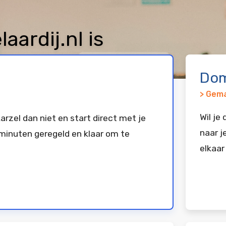
ardij.nl is
keerd bij
Vimexx
Dom
> Gema
Wil je
arzel dan niet en start direct met je
naar j
minuten geregeld en klaar om te
elkaar