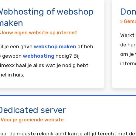
Webhosting of webshop
Dom
maken
> Gema
 Jouw eigen website op internet
Werkt 
de han
il je een gave
webshop maken
of heb
om je 
e gewoon
webhosting
nodig? Bij
intern
imexx haal je alles wat je nodig hebt
nel in huis.
Dedicated server
 Voor je groeiende website
oor de meeste rekenkracht kan je altijd terecht met de